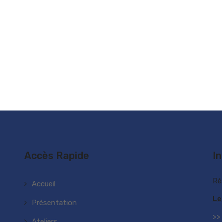
Accès Rapide
I
Ré
Accueil
Le
Présentation
>>
Ateliers