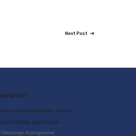
Next Post
nscription
servez vos places pour les Assises
s inscriptions sont closes.
 Télécharger le programme