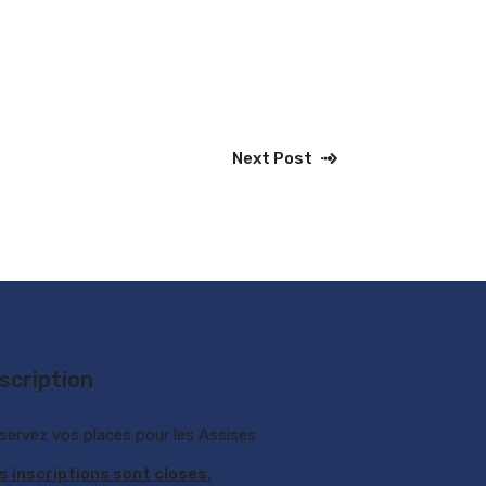
Next Post
nscription
servez vos places pour les Assises
s inscriptions sont closes.