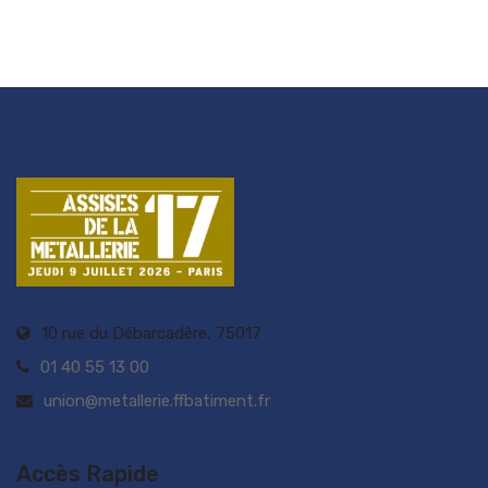
10 rue du Débarcadère, 75017
01 40 55 13 00
union@metallerie.ffbatiment.fr
Accès Rapide