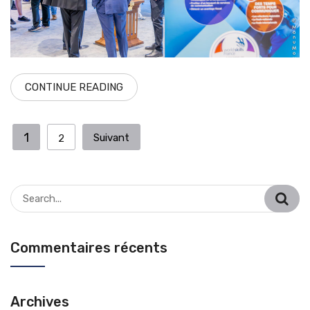
CONTINUE READING
Navigation
1
Suivant
2
des
articles
Search
for:
Commentaires récents
Archives