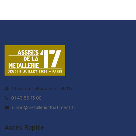
10 rue du Débarcadère, 75017
01 40 55 13 00
union@metallerie.ffbatiment.fr
Accès Rapide